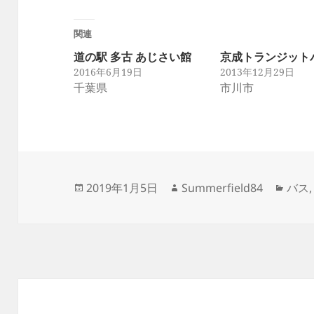
関連
道の駅 多古 あじさい館
京成トランジット
2016年6月19日
2013年12月29日
千葉県
市川市
投
作
カ
2019年1月5日
Summerfield84
バス
稿
成
テ
日:
者
ゴ
リ
ー