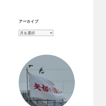
テ
ゴ
リ
ー
アーカイブ
ア
ー
カ
イ
ブ