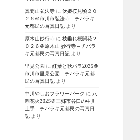
真間山弘法寺
に
伏姫桜見頃２０
２６＠市川市弘法寺 – チバラキ
元都民の写真日記
より
原木山妙行寺
に
枝垂れ桜開花２
０２６＠原木山 妙行寺 – チバラ
キ元都民の写真日記
より
里見公園
に
紅葉と秋バラ2025＠
市川市里見公園 – チバラキ元都
民の写真日記
より
中川やしおフラワーパーク
に
八
潮花火2025＠三郷市谷口の中川
土手 – チバラキ元都民の写真日
記
より