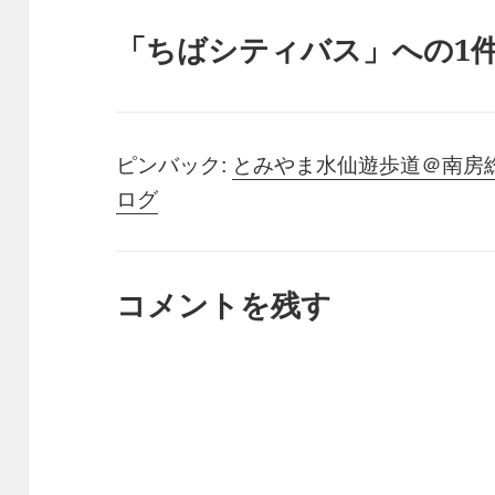
「ちばシティバス」への1
ピンバック:
とみやま水仙遊歩道＠南房総市 – 
ログ
コメントを残す