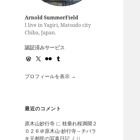
Arnold SummerField
I live in Yagiri, Matsudo city
Chiba, Japan.
認証済みサービス
プロフィールを表示 →
最近のコメント
原木山妙行寺
に
枝垂れ桜満開２
０２６＠原木山-妙行寺 – チバラ
キ元都民の写真日記
より