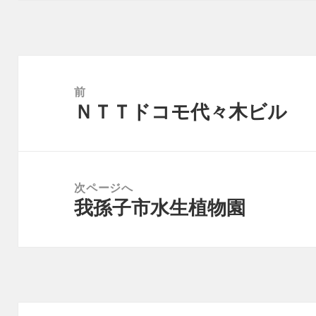
投
稿
前
ＮＴＴドコモ代々木ビル
ナ
前
ビ
の
ゲ
投
ー
稿:
次ページへ
シ
我孫子市水生植物園
次
ョ
の
ン
投
稿: