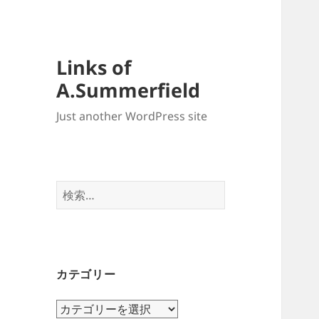
Links of
A.Summerfield
Just another WordPress site
検
索:
カテゴリー
カ