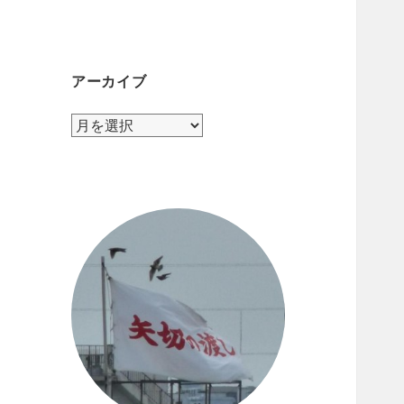
テ
ゴ
リ
ー
アーカイブ
ア
ー
カ
イ
ブ