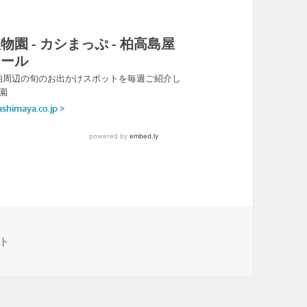
植物園 への
ト