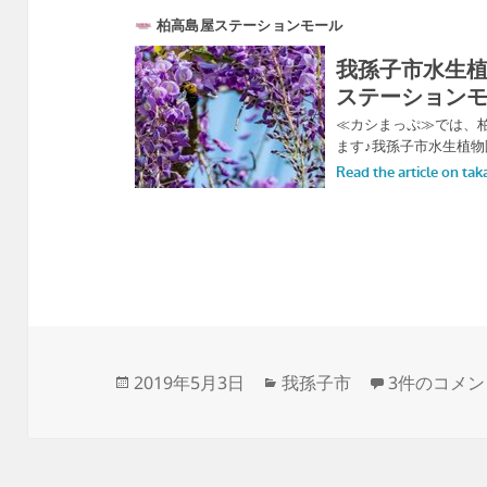
投
カ
我孫子市水生
2019年5月3日
我孫子市
3件のコメン
稿
テ
日:
ゴ
リ
ー