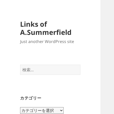
Links of
A.Summerfield
Just another WordPress site
検
索:
カテゴリー
カ