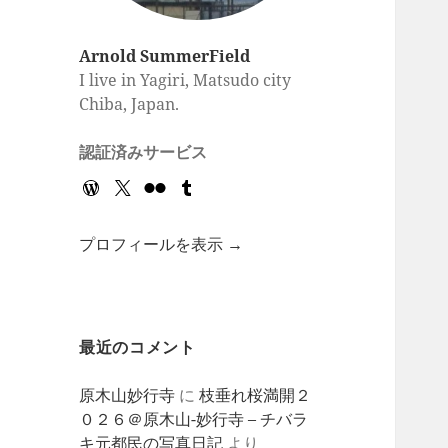
Arnold SummerField
I live in Yagiri, Matsudo city
Chiba, Japan.
認証済みサービス
プロフィールを表示 →
最近のコメント
原木山妙行寺
に
枝垂れ桜満開２
０２６＠原木山-妙行寺 – チバラ
キ元都民の写真日記
より