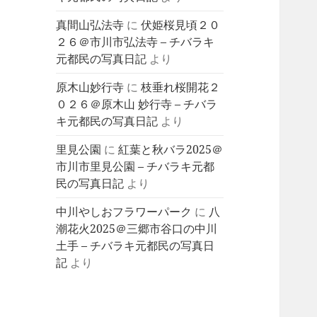
真間山弘法寺
に
伏姫桜見頃２０
２６＠市川市弘法寺 – チバラキ
元都民の写真日記
より
原木山妙行寺
に
枝垂れ桜開花２
０２６＠原木山 妙行寺 – チバラ
キ元都民の写真日記
より
里見公園
に
紅葉と秋バラ2025＠
市川市里見公園 – チバラキ元都
民の写真日記
より
中川やしおフラワーパーク
に
八
潮花火2025＠三郷市谷口の中川
土手 – チバラキ元都民の写真日
記
より