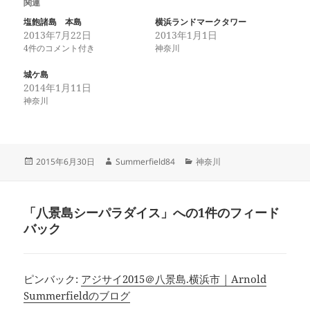
関連
塩飽諸島 本島
横浜ランドマークタワー
2013年7月22日
2013年1月1日
4件のコメント付き
神奈川
城ケ島
2014年1月11日
神奈川
投
作
カ
2015年6月30日
Summerfield84
神奈川
稿
成
テ
日:
者
ゴ
リ
「八景島シーパラダイス」への1件のフィード
ー
バック
ピンバック:
アジサイ2015＠八景島.横浜市 | Arnold
Summerfieldのブログ