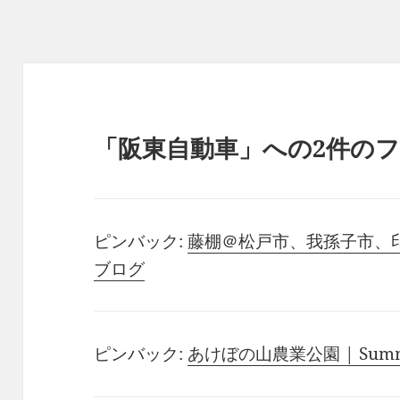
リ
ー
「阪東自動車」への2件の
ピンバック:
藤棚＠松戸市、我孫子市、印西市 –
ブログ
ピンバック:
あけぼの山農業公園 | Summerf