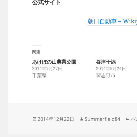
公式サイト
朝日自動車 – Wikip
関連
あけぼの山農業公園
谷津干潟
2014年7月27日
2014年5月24日
千葉県
習志野市
投
作
カ
2014年12月22日
Summerfield84
バ
稿
成
テ
日:
者
ゴ