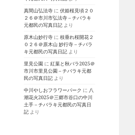
真間山弘法寺
に
伏姫桜見頃２０
２６＠市川市弘法寺 – チバラキ
元都民の写真日記
より
原木山妙行寺
に
枝垂れ桜開花２
０２６＠原木山 妙行寺 – チバラ
キ元都民の写真日記
より
里見公園
に
紅葉と秋バラ2025＠
市川市里見公園 – チバラキ元都
民の写真日記
より
中川やしおフラワーパーク
に
八
潮花火2025＠三郷市谷口の中川
土手 – チバラキ元都民の写真日
記
より