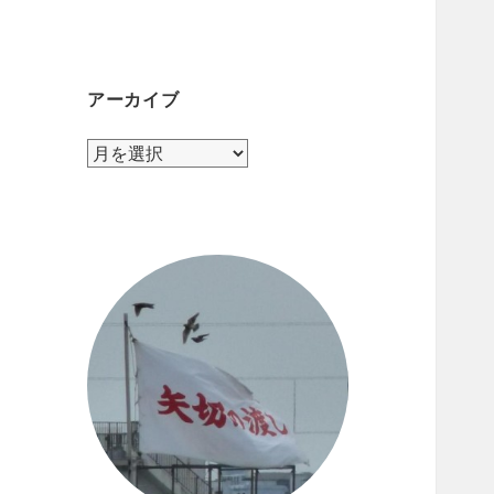
テ
ゴ
リ
ー
アーカイブ
ア
ー
カ
イ
ブ