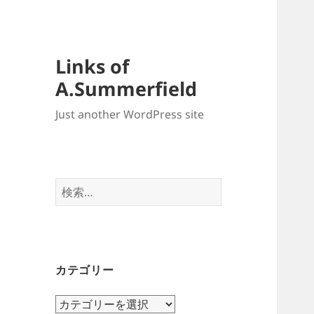
Links of
A.Summerfield
Just another WordPress site
検
索:
カテゴリー
カ