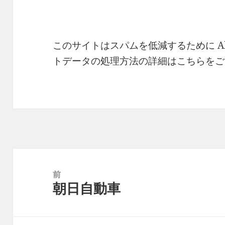
このサイトはスパムを低減するために Ak
トデータの処理方法の詳細はこちらをご
投
稿
前
朝日自動車
ナ
前
ビ
の
ゲ
投