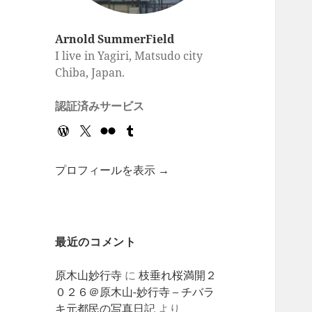
Arnold SummerField
I live in Yagiri, Matsudo city
Chiba, Japan.
認証済みサービス
プロフィールを表示 →
最近のコメント
原木山妙行寺
に
枝垂れ桜満開２
０２６＠原木山-妙行寺 – チバラ
キ元都民の写真日記
より