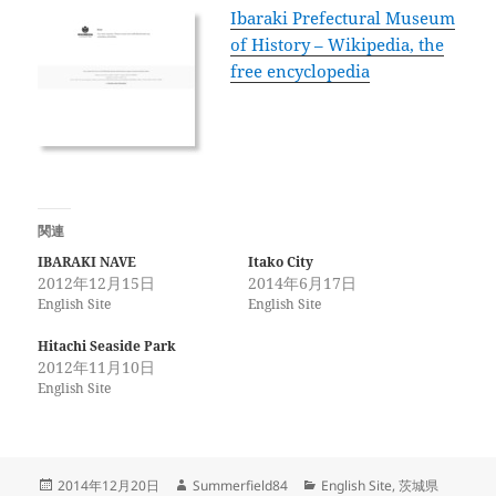
Ibaraki Prefectural Museum
of History – Wikipedia, the
free encyclopedia
関連
IBARAKI NAVE
Itako City
2012年12月15日
2014年6月17日
English Site
English Site
Hitachi Seaside Park
2012年11月10日
English Site
投
作
カ
2014年12月20日
Summerfield84
English Site
,
茨城県