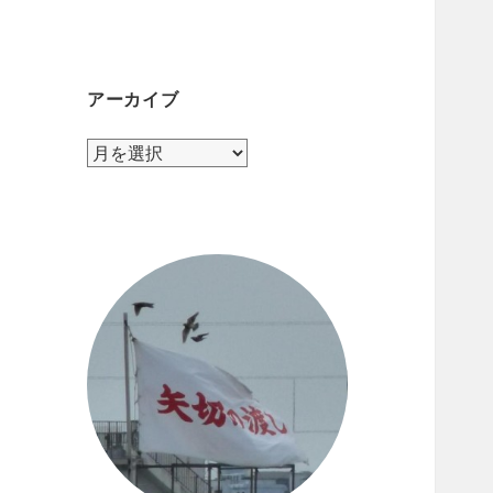
テ
ゴ
リ
ー
アーカイブ
ア
ー
カ
イ
ブ