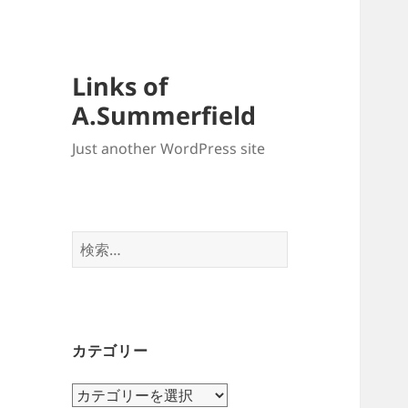
Links of
A.Summerfield
Just another WordPress site
検
索:
カテゴリー
カ