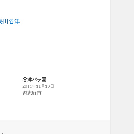
長田谷津
谷津バラ園
2011年11月13日
習志野市