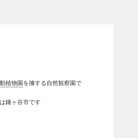
動植物園
を擁する自然観察園で
は鎌ヶ谷市です