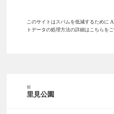
このサイトはスパムを低減するために Ak
トデータの処理方法の詳細はこちらをご
投
稿
前
里見公園
ナ
前
ビ
の
ゲ
投