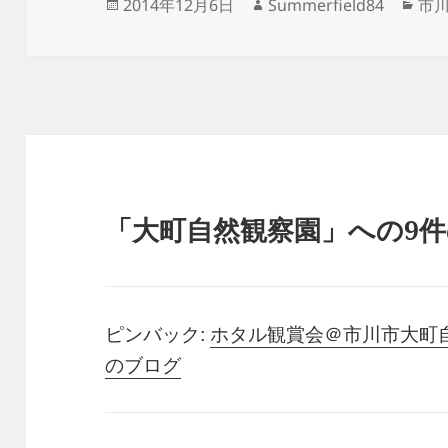
投
作
カ
2014年12月6日
Summerfield84
市
稿
成
テ
日:
者
ゴ
リ
ー
「大町自然観察園」への9
ピンバック:
ホタル観賞会＠市川市大町自然公園 
のブログ