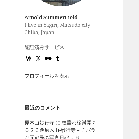
Arnold SummerField
I live in Yagiri, Matsudo city
Chiba, Japan.
認証済みサービス
プロフィールを表示 →
最近のコメント
原木山妙行寺
に
枝垂れ桜満開２
０２６＠原木山-妙行寺 – チバラ
キ元都民の写真日記
より