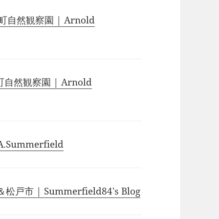
自然観察園 | Arnold
然観察園 | Arnold
.Summerfield
| Summerfield84's Blog