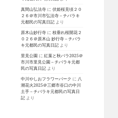
真間山弘法寺
に
伏姫桜見頃２０
２６＠市川市弘法寺 – チバラキ
元都民の写真日記
より
原木山妙行寺
に
枝垂れ桜開花２
０２６＠原木山 妙行寺 – チバラ
キ元都民の写真日記
より
里見公園
に
紅葉と秋バラ2025＠
市川市里見公園 – チバラキ元都
民の写真日記
より
中川やしおフラワーパーク
に
八
潮花火2025＠三郷市谷口の中川
土手 – チバラキ元都民の写真日
記
より