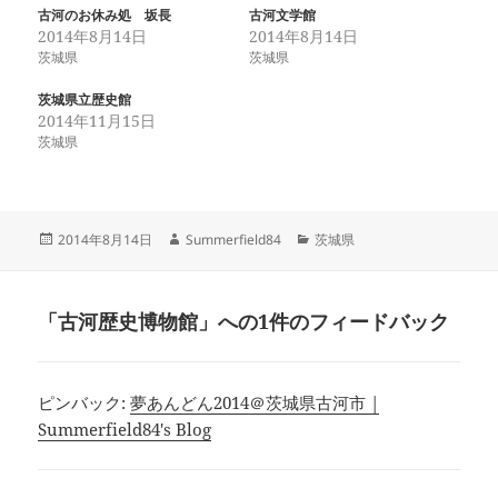
古河のお休み処 坂長
古河文学館
2014年8月14日
2014年8月14日
茨城県
茨城県
茨城県立歴史館
2014年11月15日
茨城県
投
作
カ
2014年8月14日
Summerfield84
茨城県
稿
成
テ
日:
者
ゴ
リ
「古河歴史博物館」への1件のフィードバック
ー
ピンバック:
夢あんどん2014＠茨城県古河市 |
Summerfield84's Blog