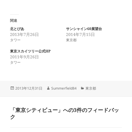
関連
北とぴあ
サンシャイン60展望台
2013年7月26日
2014年7月15日
タワー
東京都
東京スカイツリー公式HP
2011年9月26日
タワー
投
作
カ
2013年12月31日
Summerfield84
東京都
稿
成
テ
日:
者
ゴ
リ
「東京シティビュー」への3件のフィードバッ
ー
ク