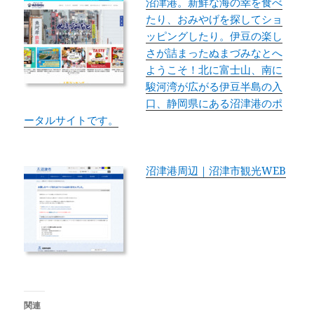
沼津港。新鮮な海の幸を食べ
たり、おみやげを探してショ
ッピングしたり。伊豆の楽し
さが詰まったぬまづみなとへ
ようこそ！北に富士山、南に
駿河湾が広がる伊豆半島の入
口、静岡県にある沼津港のポ
ータルサイトです。
沼津港周辺｜沼津市観光WEB
関連