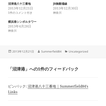
沼津港八十三番地
JR御殿場線
2013年12月21日
2013年12月30日
1件のコメント付き
神奈川
横浜港シンボルタワー
2013年4月28日
神奈川
投
作
カ
2013年12月21日
Summerfield84
Uncategorized
稿
成
テ
日:
者
ゴ
リ
「沼津港」への1件のフィードバック
ー
ピンバック:
沼津港八十三番地 | Summerfield84's
Links