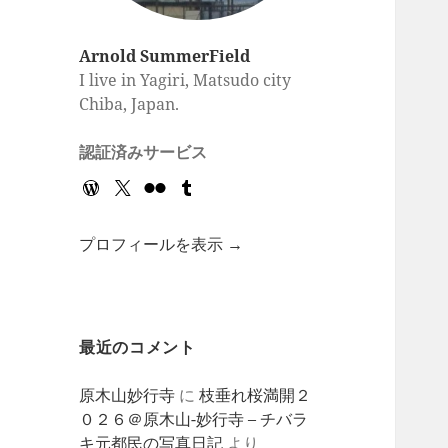
Arnold SummerField
I live in Yagiri, Matsudo city
Chiba, Japan.
認証済みサービス
プロフィールを表示 →
最近のコメント
原木山妙行寺
に
枝垂れ桜満開２
０２６＠原木山-妙行寺 – チバラ
キ元都民の写真日記
より