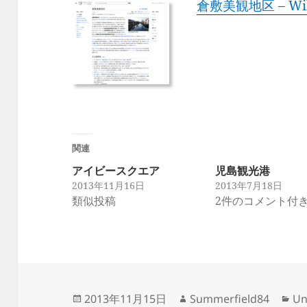
倉敷美観地区 – Wik
関連
アイビースクエア
児島観光港
2013年11月16日
2013年7月18日
類似投稿
2件のコメント付
投
作
カ
2013年11月15日
Summerfield84
Un