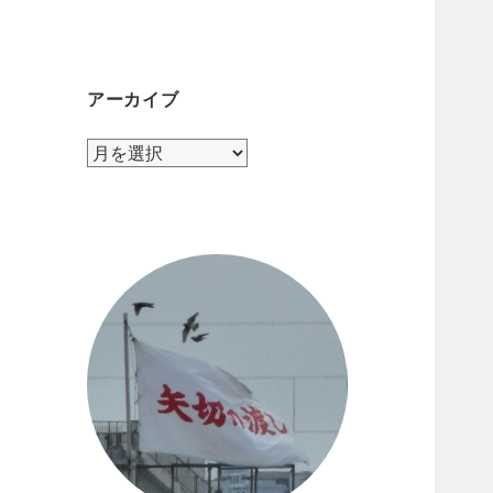
テ
ゴ
リ
ー
アーカイブ
ア
ー
カ
イ
ブ