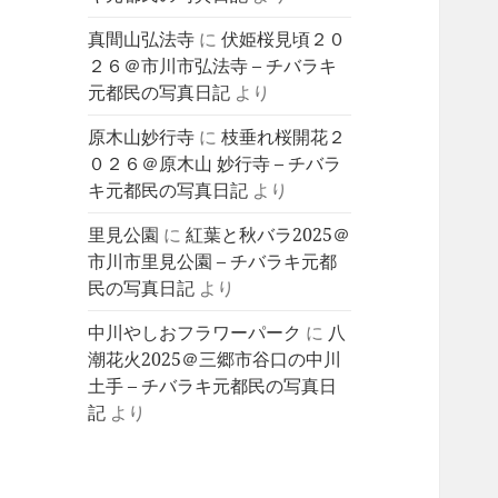
真間山弘法寺
に
伏姫桜見頃２０
２６＠市川市弘法寺 – チバラキ
元都民の写真日記
より
原木山妙行寺
に
枝垂れ桜開花２
０２６＠原木山 妙行寺 – チバラ
キ元都民の写真日記
より
里見公園
に
紅葉と秋バラ2025＠
市川市里見公園 – チバラキ元都
民の写真日記
より
中川やしおフラワーパーク
に
八
潮花火2025＠三郷市谷口の中川
土手 – チバラキ元都民の写真日
記
より