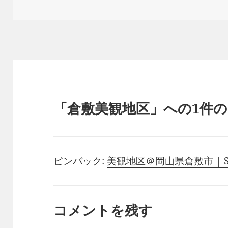
稿
成
テ
日:
者
ゴ
リ
ー
「倉敷美観地区」への1件
ピンバック:
美観地区＠岡山県倉敷市 | Summ
コメントを残す