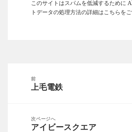
このサイトはスパムを低減するために Ak
トデータの処理方法の詳細はこちらをご
投
稿
前
上毛電鉄
ナ
前
ビ
の
ゲ
投
ー
稿:
次ページへ
シ
アイビースクエア
次
ョ