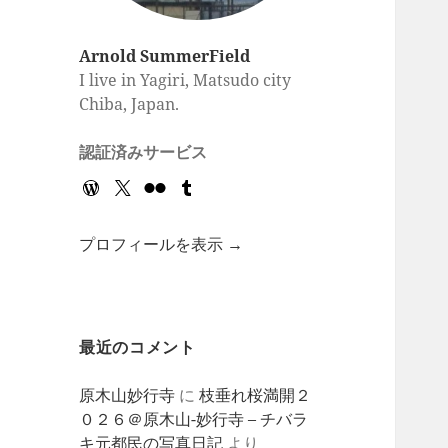
Arnold SummerField
I live in Yagiri, Matsudo city
Chiba, Japan.
認証済みサービス
プロフィールを表示 →
最近のコメント
原木山妙行寺
に
枝垂れ桜満開２
０２６＠原木山-妙行寺 – チバラ
キ元都民の写真日記
より