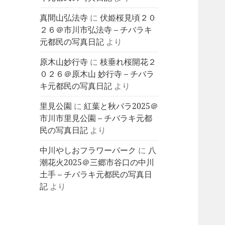
真間山弘法寺
に
伏姫桜見頃２０
２６＠市川市弘法寺 – チバラキ
元都民の写真日記
より
原木山妙行寺
に
枝垂れ桜開花２
０２６＠原木山 妙行寺 – チバラ
キ元都民の写真日記
より
里見公園
に
紅葉と秋バラ2025＠
市川市里見公園 – チバラキ元都
民の写真日記
より
中川やしおフラワーパーク
に
八
潮花火2025＠三郷市谷口の中川
土手 – チバラキ元都民の写真日
記
より