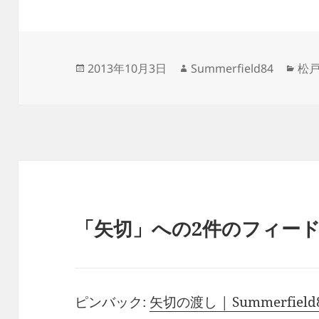
投
作
カ
2013年10月3日
Summerfield84
松
稿
成
テ
日:
者
ゴ
リ
ー
「矢切」への2件のフィー
ピンバック:
矢切の渡し | Summerfield84