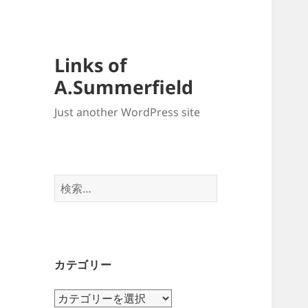
Links of
A.Summerfield
Just another WordPress site
検
索:
カテゴリー
カ