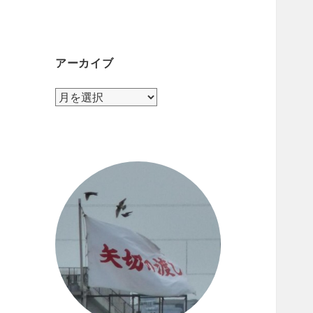
テ
ゴ
リ
ー
アーカイブ
ア
ー
カ
イ
ブ