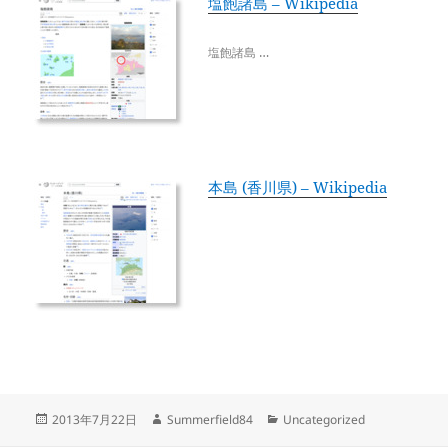
塩飽諸島 – Wikipedia
塩飽諸島 …
本島 (香川県) – Wikipedia
投
作
カ
2013年7月22日
Summerfield84
Uncategorized
稿
成
テ