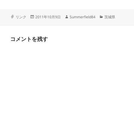
フ
投
作
カ
リンク
2011年10月9日
Summerfield84
茨城県
ォ
稿
成
テ
ー
日:
者
ゴ
マ
リ
コメントを残す
ッ
ー
ト