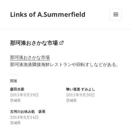
Links of A.Summerfield
メニュ
ーとウ
ィジェ
ット
那珂湊おさかな市場
那珂湊おさかな市場
那珂湊漁港隣接海鮮レストランや回転すしなどがある。
関連
森田水産
喰い道楽 すみよし
2011年9月19日
2011年9月20日
茨城県
茨城県
古河のお休み処 坂長
2014年8月14日
茨城県