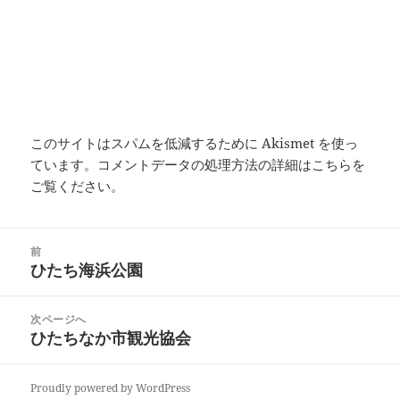
このサイトはスパムを低減するために Akismet を使っ
ています。
コメントデータの処理方法の詳細はこちらを
ご覧ください
。
投
前
稿
ひたち海浜公園
前
ナ
の
ビ
投
次ページへ
ゲ
稿:
ひたちなか市観光協会
次
ー
の
シ
投
ョ
Proudly powered by WordPress