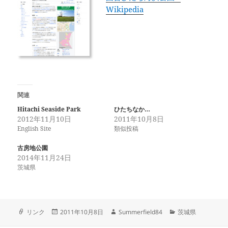
Wikipedia
関連
Hitachi Seaside Park
ひたちなか…
2012年11月10日
2011年10月8日
English Site
類似投稿
古房地公園
2014年11月24日
茨城県
フ
投
作
カ
リンク
2011年10月8日
Summerfield84
茨城県
ォ
稿
成
テ