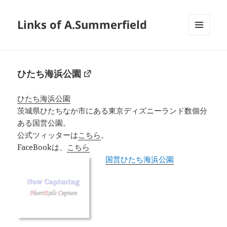
Links of A.Summerfield
メニュ
ーとウ
ィジェ
ット
ひたち海浜公園
ひたち海浜公園
茨城県ひたちなか市にある東京ディズニーランド数個分
ある国営公園。
公式ツィッターは
こちら
。
FaceBookは、
こちら
国営ひたち海浜公園