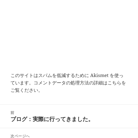
このサイトはスパムを低減するために Akismet を使っ
ています。
コメントデータの処理方法の詳細はこちらを
ご覧ください
。
投
前
稿
ブログ：実際に行ってきました。
前
ナ
の
ビ
投
次ページへ
ゲ