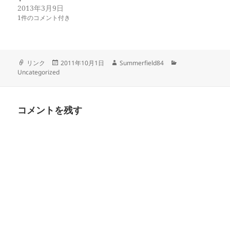
2013年3月9日
1件のコメント付き
フ
投
作
カ
リンク
2011年10月1日
Summerfield84
ォ
稿
成
テ
Uncategorized
ー
日:
者
ゴ
マ
リ
ッ
ー
コメントを残す
ト