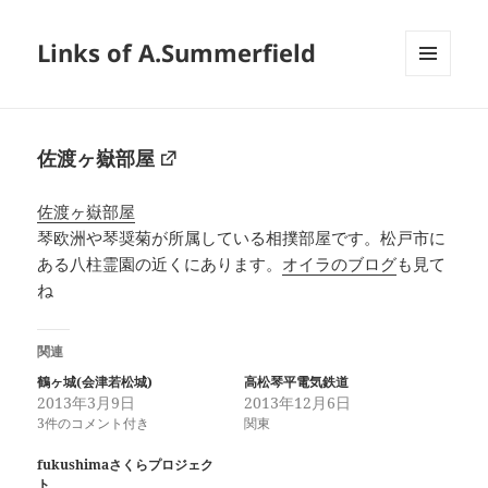
Links of A.Summerfield
メニュ
ーとウ
ィジェ
ット
佐渡ヶ嶽部屋
佐渡ヶ嶽部屋
琴欧洲や琴奨菊が所属している相撲部屋です。松戸市に
ある八柱霊園の近くにあります。
オイラのブログ
も見て
ね
関連
鶴ヶ城(会津若松城)
高松琴平電気鉄道
2013年3月9日
2013年12月6日
3件のコメント付き
関東
fukushimaさくらプロジェク
ト