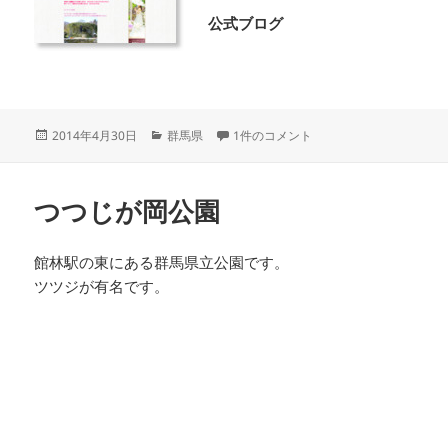
公式ブログ
投
カ
ザ・トレジャーガーデン館林 への
2014年4月30日
群馬県
1件のコメント
稿
テ
日:
ゴ
リ
つつじが岡公園
ー
館林駅の東にある群馬県立公園です。
ツツジが有名です。