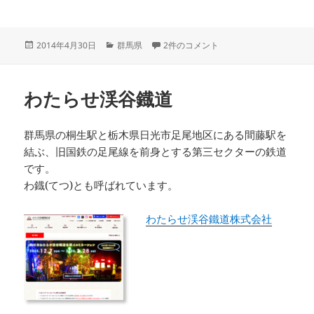
投
カ
つつじが岡公園 への
2014年4月30日
群馬県
2件のコメント
稿
テ
日:
ゴ
リ
わたらせ渓谷鐡道
ー
群馬県の桐生駅と栃木県日光市足尾地区にある間藤駅を
結ぶ、旧国鉄の足尾線を前身とする第三セクターの鉄道
です。
わ鐡(てつ)とも呼ばれています。
わたらせ渓谷鐵道株式会社