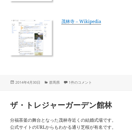
茂林寺 – Wikipedia
投
カ
茂林寺 への
2014年4月30日
群馬県
1件のコメント
稿
テ
日:
ゴ
リ
ザ・トレジャーガーデン館林
ー
分福茶釜の舞台となった茂林寺近くの結婚式場です。
公式サイトのURLからもわかる通り芝桜が有名です。