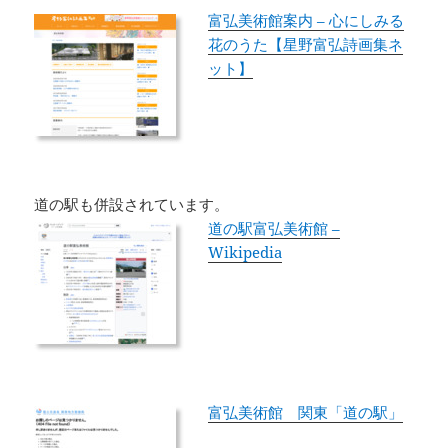
富弘美術館案内 – 心にしみる
花のうた【星野富弘詩画集ネ
ット】
道の駅も併設されています。
道の駅富弘美術館 –
Wikipedia
富弘美術館 関東「道の駅」