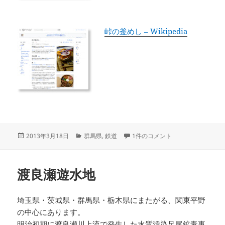
峠の釜めし – Wikipedia
投
カ
峠の釜めし への
2013年3月18日
群馬県
,
鉄道
1件のコメント
稿
テ
日:
ゴ
リ
渡良瀬遊水地
ー
埼玉県・茨城県・群馬県・栃木県にまたがる、関東平野
の中心にあります。
明治初期に渡良瀬川上流で発生した水質汚染
足尾鉱毒事