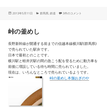
投
カ
上信電鉄 への
2013年5月11日
群馬県
,
鉄道
3件のコメント
稿
テ
日:
ゴ
リ
峠の釜めし
ー
長野新幹線が開通する前までの信越本線横川駅(群馬県)
で売られていた駅弁です。
日本で最初とのことです。
横川駅と軽井沢駅の間の急こう配を登るために動力車を
前後に増設している待ち時間に売られていました。
現在は、いろんなところで売られているようです。
峠の釜めし本舗おぎのや