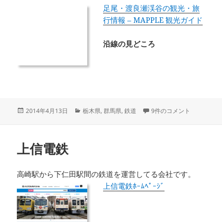
足尾・渡良瀬渓谷の観光・旅
行情報 – MAPPLE 観光ガイド
沿線の見どころ
投
カ
わたらせ渓谷鐡道 への
2014年4月13日
栃木県
,
群馬県
,
鉄道
9件のコメント
稿
テ
日:
ゴ
リ
上信電鉄
ー
高崎駅から下仁田駅間の鉄道を運営してる会社です。
上信電鉄ﾎｰﾑﾍﾟｰｼﾞ