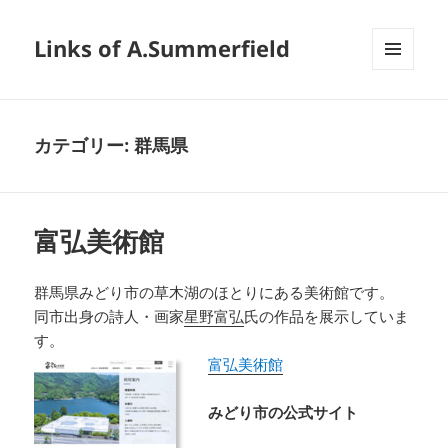
Links of A.Summerfield
メニュ
ーとウ
ィジェ
ット
カテゴリー:
群馬県
富弘美術館
群馬県みどり市の草木湖のほとりにある美術館です。
同市出身の詩人・画家
星野富弘
氏の作品を展示していま
す。
富弘美術館
みどり市の公式サイト