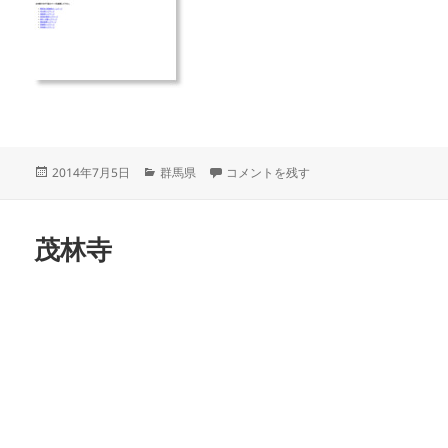
投
カ
富弘美術館 に
2014年7月5日
群馬県
コメントを残す
稿
テ
日:
ゴ
リ
茂林寺
ー