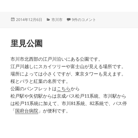
投
カ
大町自然観察園 への
2014年12月6日
市川市
9件のコメント
稿
テ
日:
ゴ
リ
里見公園
ー
市川市北西部の江戸川沿いにある公園です。
江戸川越しにスカイツリーや富士山が見える場所です。
場所によっては小さくですが、東京タワーも見えます。
桜とバラと紅葉の名所です。
公園のパンフレットは
こちら
から
松戸駅や矢切駅からは京成バス松戸11系統、市川駅から
は松戸11系統に加えて、市川81系統、82系統で、バス停
「
国府台病院
」が便利です。