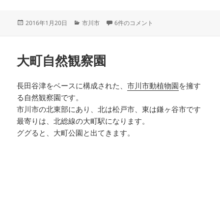
投
カ
行徳野鳥観察舎 への
2016年1月20日
市川市
6件のコメント
稿
テ
日:
ゴ
リ
大町自然観察園
ー
長田谷津をベースに構成された、
市川市動植物園
を擁す
る自然観察園です。
市川市の北東部にあり、北は松戸市、東は鎌ヶ谷市です
最寄りは、北総線の大町駅になります。
ググると、大町公園と出てきます。