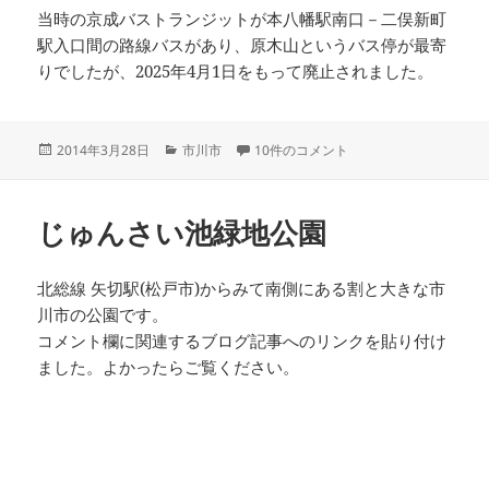
当時の京成バストランジットが本八幡駅南口－二俣新町
駅入口間の路線バスがあり、原木山というバス停が最寄
りでしたが、2025年4月1日をもって廃止されました。
投
カ
原木山妙行寺 への
2014年3月28日
市川市
10件のコメント
稿
テ
日:
ゴ
リ
じゅんさい池緑地公園
ー
北総線 矢切駅(松戸市)からみて南側にある割と大きな市
川市の公園です。
コメント欄に関連するブログ記事へのリンクを貼り付け
ました。よかったらご覧ください。