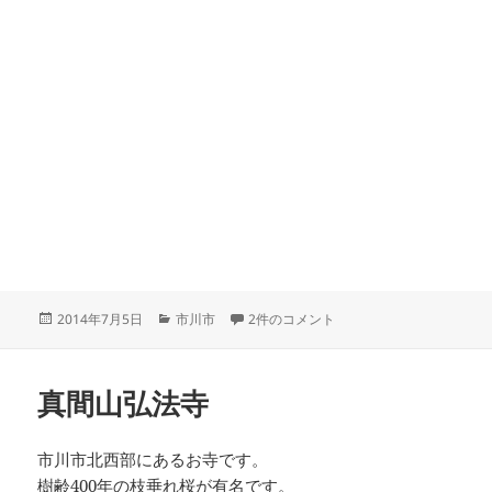
投
カ
赤レンガ建造物 への
2014年7月5日
市川市
2件のコメント
稿
テ
日:
ゴ
リ
真間山弘法寺
ー
市川市北西部にあるお寺です。
樹齢400年の枝垂れ桜が有名です。