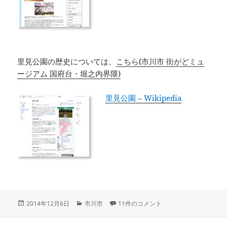
里見公園の歴史については、
こちら(市川市 街がどミュ
ージアム 国府台・堀之内界隈)
里見公園 – Wikipedia
投
カ
里見公園 への
2014年12月6日
市川市
11件のコメント
稿
テ
日:
ゴ