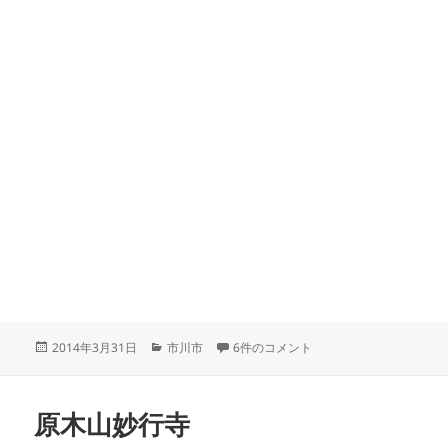
投
カ
真間山弘法寺 への
2014年3月31日
市川市
6件のコメント
稿
テ
日:
ゴ
リ
原木山妙行寺
ー