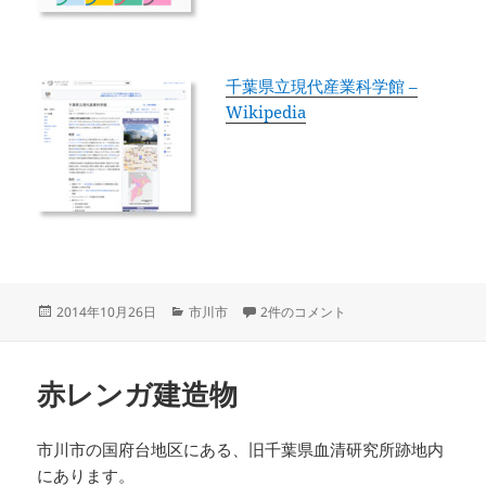
千葉県立現代産業科学館 –
Wikipedia
投
カ
千葉県立現代産業科学館 への
2014年10月26日
市川市
2件のコメント
稿
テ
日:
ゴ
リ
赤レンガ建造物
ー
市川市の国府台地区にある、旧千葉県血清研究所跡地内
にあります。