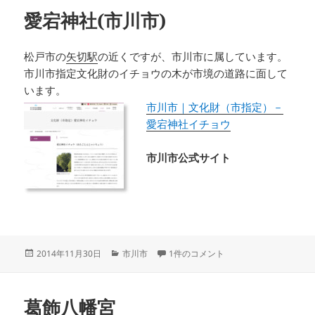
リ
愛宕神社(市川市)
ー
松戸市の
矢切駅
の近くですが、市川市に属しています。
市川市指定文化財のイチョウの木が市境の道路に面して
います。
市川市｜文化財（市指定）－
愛宕神社イチョウ
市川市公式サイト
投
カ
愛宕神社(市川市) への
2014年11月30日
市川市
1件のコメント
稿
テ
日:
ゴ
リ
葛飾八幡宮
ー