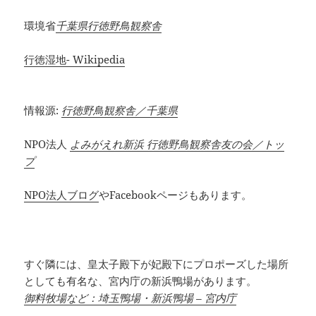
環境省
千葉県行徳野鳥観察舎
行徳湿地- Wikipedia
情報源:
行徳野鳥観察舎／千葉県
NPO法人
よみがえれ新浜 行徳野鳥観察舎友の会／トッ
プ
NPO法人ブログ
やFacebookページもあります。
すぐ隣には、皇太子殿下が妃殿下にプロポーズした場所
としても有名な、宮内庁の新浜鴨場があります。
御料牧場など：埼玉鴨場・新浜鴨場 – 宮内庁