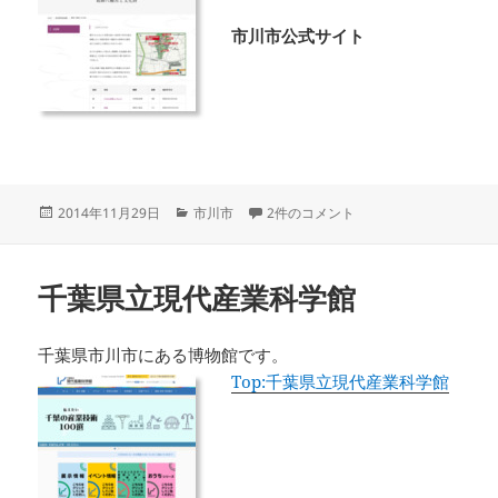
市川市公式サイト
投
カ
葛飾八幡宮 への
2014年11月29日
市川市
2件のコメント
稿
テ
日:
ゴ
リ
千葉県立現代産業科学館
ー
千葉県市川市にある博物館です。
Top:千葉県立現代産業科学館