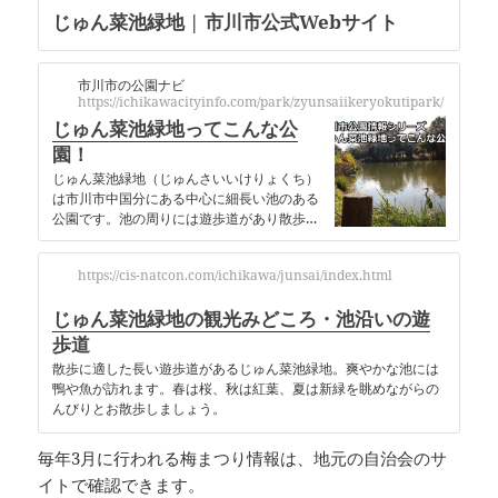
じゅん菜池緑地 | 市川市公式Webサイト
市川市の公園ナビ
https://ichikawacityinfo.com/park/zyunsaiikeryokutipark/
じゅん菜池緑地ってこんな公
園！
じゅん菜池緑地（じゅんさいいけりょくち）
は市川市中国分にある中心に細長い池のある
公園です。池の周りには遊歩道があり散歩コ
ースとして利用でき、遊歩道の途中にはベン
チ・東屋もあってゆっくりと休憩することも
https://cis-natcon.com/ichikawa/junsai/index.html
できます。また、池には野鳥などもいるため
じゅん菜池緑地の観光みどころ・池沿いの遊
歩道
散歩に適した長い遊歩道があるじゅん菜池緑地。爽やかな池には
鴨や魚が訪れます。春は桜、秋は紅葉、夏は新緑を眺めながらの
んびりとお散歩しましょう。
毎年3月に行われる梅まつり情報は、地元の自治会のサ
イトで確認できます。